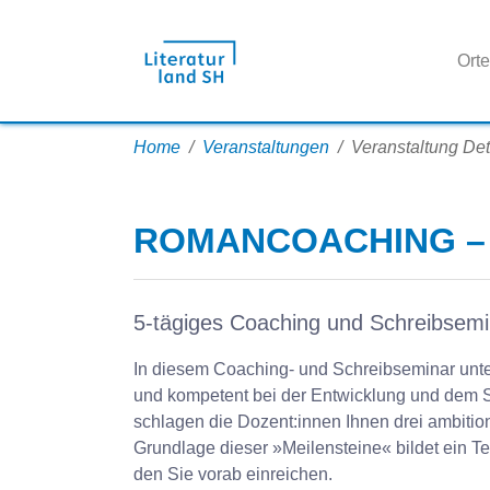
Orte
Zum Hauptinhalt springen
Sie sind hier:
Home
Veranstaltungen
Veranstaltung Det
ROMANCOACHING – 
5-tägiges Coaching und Schreibsemin
In diesem Coaching- und Schreibseminar unter
und kompetent bei der Entwicklung und dem
schlagen die Dozent:innen Ihnen drei ambition
Grundlage dieser »Meilensteine« bildet ein 
den Sie vorab einreichen.