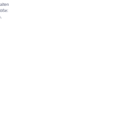
alten
röße:
,