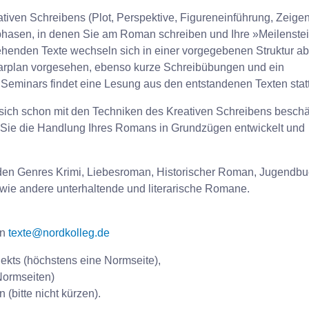
iven Schreibens (Plot, Perspektive, Figureneinführung, Zeigen
eibphasen, in denen Sie am Roman schreiben und Ihre »Meilenste
ehenden Texte wechseln sich in einer vorgegebenen Struktur ab
arplan vorgesehen, ebenso kurze Schreibübungen und ein
Seminars findet eine Lesung aus den entstandenen Texten statt
 sich schon mit den Techniken des Kreativen Schreibens beschäf
n Sie die Handlung Ihres Romans in Grundzügen entwickelt und
n den Genres Krimi, Liebesroman, Historischer Roman, Jugendb
owie andere unterhaltende und literarische Romane.
an
texte@nordkolleg.de
kts (höchstens eine Normseite),
 Normseiten)
(bitte nicht kürzen).