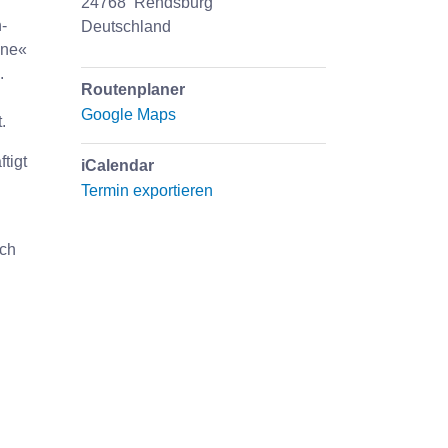
24768
Rendsburg
-
Deutschland
ine«
.
Routenplaner
Google Maps
.
tigt
iCalendar
Termin exportieren
uch